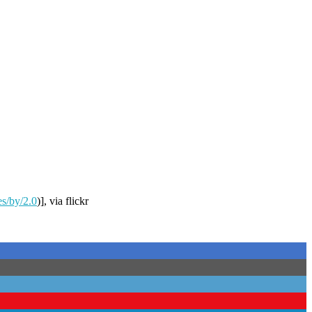
es/by/2.0
)], via flickr