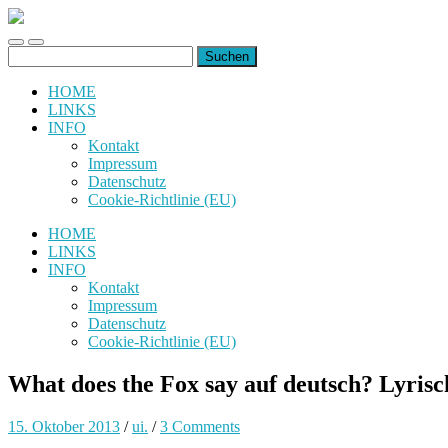
uiuiuiuiuiuiui.de
Toggle
Toggle
Suchen
mobile
search
nach:
menu
field
HOME
LINKS
INFO
Kontakt
Impressum
Datenschutz
Cookie-Richtlinie (EU)
HOME
LINKS
INFO
Kontakt
Impressum
Datenschutz
Cookie-Richtlinie (EU)
What does the Fox say auf deutsch? Lyris
15. Oktober 2013
/
ui.
/
3 Comments