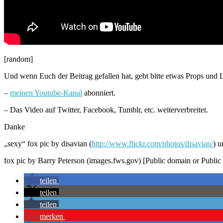
[random]
Und wenn Euch der Beitrag gefallen hat, gebt bitte etwas Props und 
–
meinen Youtube-Kanal
abonniert.
– Das Video auf Twitter, Facebook, Tumblr, etc. weiterverbreitet.
Danke
„sexy“ fox pic by disavian (
http://www.flickr.com/photos/disavian/
) 
fox pic by Barry Peterson (images.fws.gov) [Public domain or Publ
teilen
teilen
teilen
merken