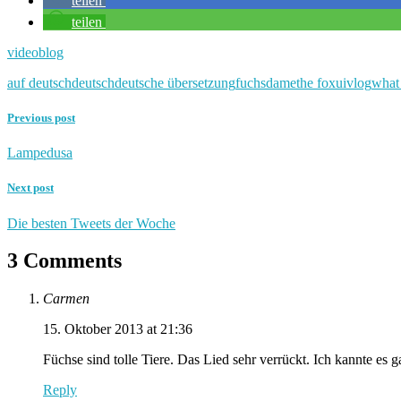
teilen
teilen
videoblog
auf deutsch
deutsch
deutsche übersetzung
fuchsdame
the fox
ui
vlog
what 
Previous post
Lampedusa
Next post
Die besten Tweets der Woche
3 Comments
Carmen
15. Oktober 2013 at 21:36
Füchse sind tolle Tiere. Das Lied sehr verrückt. Ich kannte es 
Reply