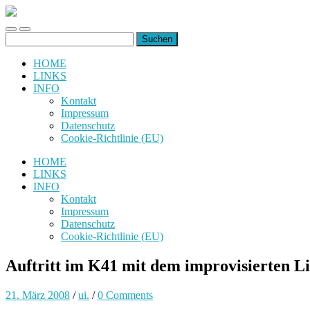
uiuiuiuiuiuiui.de
Toggle
Toggle
Suchen
mobile
search
nach:
menu
field
HOME
LINKS
INFO
Kontakt
Impressum
Datenschutz
Cookie-Richtlinie (EU)
HOME
LINKS
INFO
Kontakt
Impressum
Datenschutz
Cookie-Richtlinie (EU)
Auftritt im K41 mit dem improvisierten L
21. März 2008
/
ui.
/
0 Comments