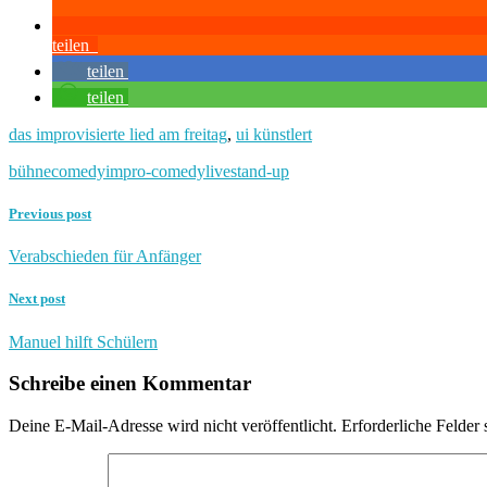
teilen
teilen
teilen
das improvisierte lied am freitag
,
ui künstlert
bühne
comedy
impro-comedy
live
stand-up
Previous post
Verabschieden für Anfänger
Next post
Manuel hilft Schülern
Schreibe einen Kommentar
Deine E-Mail-Adresse wird nicht veröffentlicht.
Erforderliche Felder 