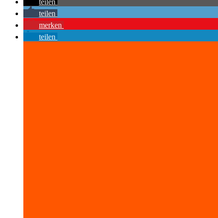
teilen
teilen
merken
teilen