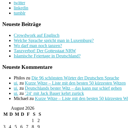
twitter
linkedin
tumblr
Neueste Beiträge
Crowdwork auf Englisch
Welche Sprache spricht man in Luxemburg?
Wo darf man noch tanzen?
Tanzverbot! Der Gottesstaat NRW
Islamische Feiertage in Deutschland?
Neueste Kommentare
Philos
zu
Die 96 schönsten Wörter der Deutschen Sprache
ui.
zu
Kurze Witze – Liste mit den besten 50 kürzesten Witzen
ui.
zu
Deutschlands bester Witz – das kann nur schief gehen
ui.
zu
’24‘ mit Jack Bauer kehrt zurück
Michael
zu
Kurze Witze – Liste mit den besten 50 kürzesten W
August 2026
M
D
M
D
F
S
S
1
2
3
4
5
6
7
8
9