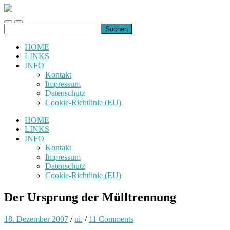
uiuiuiuiuiuiui.de
Toggle
Toggle
Suchen
mobile
search
nach:
menu
field
HOME
LINKS
INFO
Kontakt
Impressum
Datenschutz
Cookie-Richtlinie (EU)
HOME
LINKS
INFO
Kontakt
Impressum
Datenschutz
Cookie-Richtlinie (EU)
Der Ursprung der Mülltrennung
18. Dezember 2007
/
ui.
/
11 Comments