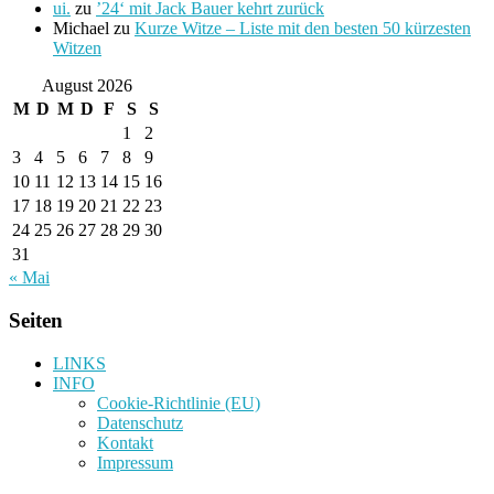
ui.
zu
’24‘ mit Jack Bauer kehrt zurück
Michael
zu
Kurze Witze – Liste mit den besten 50 kürzesten
Witzen
August 2026
M
D
M
D
F
S
S
1
2
3
4
5
6
7
8
9
10
11
12
13
14
15
16
17
18
19
20
21
22
23
24
25
26
27
28
29
30
31
« Mai
Seiten
LINKS
INFO
Cookie-Richtlinie (EU)
Datenschutz
Kontakt
Impressum