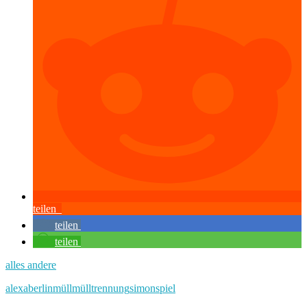
teilen
teilen
teilen
alles andere
alexa
berlin
müll
mülltrennung
simon
spiel