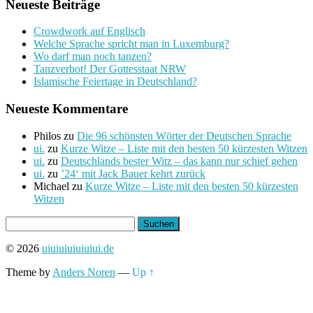
Neueste Beiträge
Crowdwork auf Englisch
Welche Sprache spricht man in Luxemburg?
Wo darf man noch tanzen?
Tanzverbot! Der Gottesstaat NRW
Islamische Feiertage in Deutschland?
Neueste Kommentare
Philos
zu
Die 96 schönsten Wörter der Deutschen Sprache
ui.
zu
Kurze Witze – Liste mit den besten 50 kürzesten Witzen
ui.
zu
Deutschlands bester Witz – das kann nur schief gehen
ui.
zu
’24‘ mit Jack Bauer kehrt zurück
Michael
zu
Kurze Witze – Liste mit den besten 50 kürzesten
Witzen
Suchen
nach:
© 2026
uiuiuiuiuiuiui.de
Theme by
Anders Noren
—
Up ↑