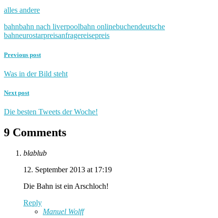
alles andere
bahn
bahn nach liverpool
bahn online
buchen
deutsche
bahn
eurostar
preisanfrage
reisepreis
Previous post
Was in der Bild steht
Next post
Die besten Tweets der Woche!
9 Comments
blablub
12. September 2013 at 17:19
Die Bahn ist ein Arschloch!
Reply
Manuel Wolff