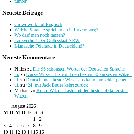
tumblr
Neueste Beiträge
Crowdwork auf Englisch
Welche Sprache spricht man in Luxemburg?
Wo darf man noch tanzen?
Tanzverbot! Der Gottesstaat NRW
Islamische Feiertage in Deutschland?
Neueste Kommentare
Philos
zu
Die 96 schönsten Wörter der Deutschen Sprache
ui.
zu
Kurze Witze – Liste mit den besten 50 kürzesten Witzen
ui.
zu
Deutschlands bester Witz – das kann nur schief gehen
ui.
zu
’24‘ mit Jack Bauer kehrt zurück
Michael
zu
Kurze Witze – Liste mit den besten 50 kürzesten
Witzen
August 2026
M
D
M
D
F
S
S
1
2
3
4
5
6
7
8
9
10
11
12
13
14
15
16