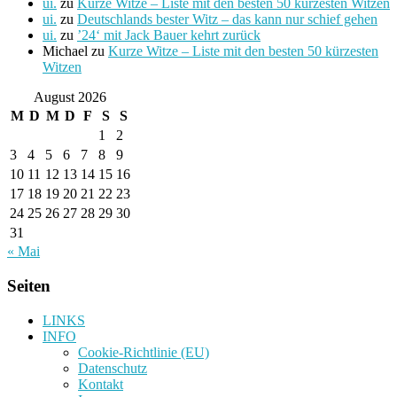
ui.
zu
Kurze Witze – Liste mit den besten 50 kürzesten Witzen
ui.
zu
Deutschlands bester Witz – das kann nur schief gehen
ui.
zu
’24‘ mit Jack Bauer kehrt zurück
Michael
zu
Kurze Witze – Liste mit den besten 50 kürzesten
Witzen
August 2026
M
D
M
D
F
S
S
1
2
3
4
5
6
7
8
9
10
11
12
13
14
15
16
17
18
19
20
21
22
23
24
25
26
27
28
29
30
31
« Mai
Seiten
LINKS
INFO
Cookie-Richtlinie (EU)
Datenschutz
Kontakt