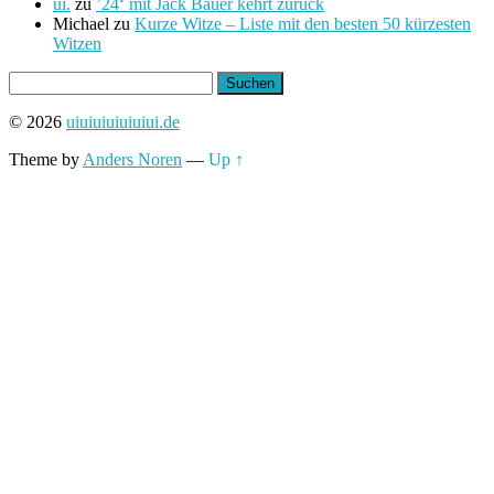
ui.
zu
’24‘ mit Jack Bauer kehrt zurück
Michael
zu
Kurze Witze – Liste mit den besten 50 kürzesten
Witzen
Suchen
nach:
© 2026
uiuiuiuiuiuiui.de
Theme by
Anders Noren
—
Up ↑