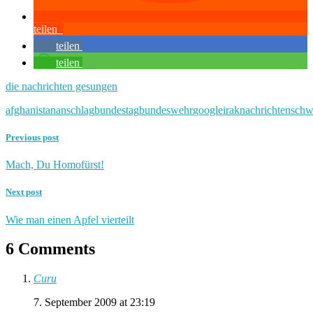
teilen
teilen
teilen
die nachrichten gesungen
afghanistan
anschlag
bundestag
bundeswehr
google
irak
nachrichten
schw
Previous post
Mach, Du Homofürst!
Next post
Wie man einen Apfel vierteilt
6 Comments
Curu
7. September 2009 at 23:19