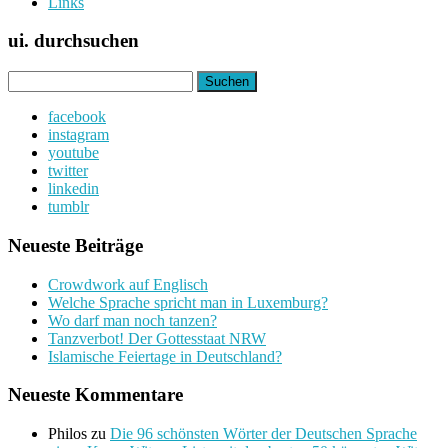
Links
ui. durchsuchen
Suchen
nach:
facebook
instagram
youtube
twitter
linkedin
tumblr
Neueste Beiträge
Crowdwork auf Englisch
Welche Sprache spricht man in Luxemburg?
Wo darf man noch tanzen?
Tanzverbot! Der Gottesstaat NRW
Islamische Feiertage in Deutschland?
Neueste Kommentare
Philos
zu
Die 96 schönsten Wörter der Deutschen Sprache