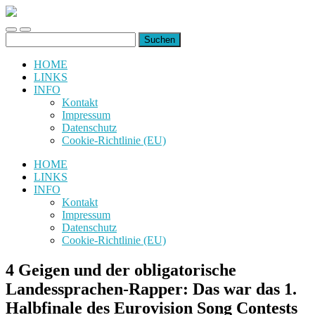
uiuiuiuiuiuiui.de
Toggle
Toggle
Suchen
mobile
search
nach:
menu
field
HOME
LINKS
INFO
Kontakt
Impressum
Datenschutz
Cookie-Richtlinie (EU)
HOME
LINKS
INFO
Kontakt
Impressum
Datenschutz
Cookie-Richtlinie (EU)
4 Geigen und der obligatorische
Landessprachen-Rapper: Das war das 1.
Halbfinale des Eurovision Song Contests