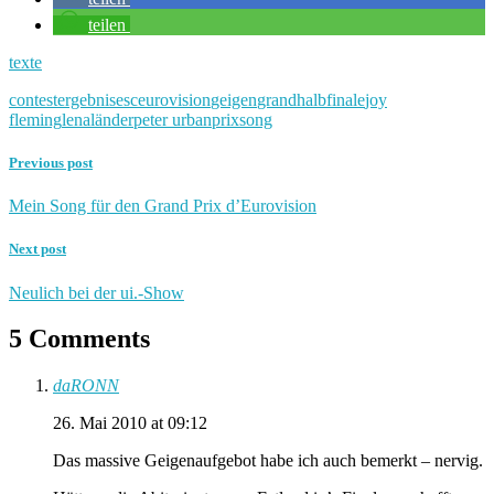
teilen
texte
contest
ergebnis
esc
eurovision
geigen
grand
halbfinale
joy
fleming
lena
länder
peter urban
prix
song
Previous post
Mein Song für den Grand Prix d’Eurovision
Next post
Neulich bei der ui.-Show
5 Comments
daRONN
26. Mai 2010 at 09:12
Das massive Geigenaufgebot habe ich auch bemerkt – nervig.