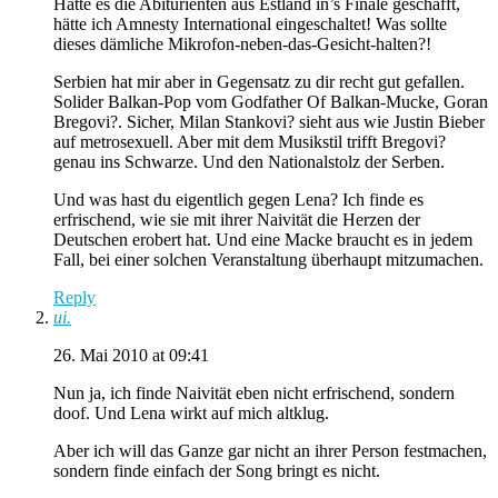
Hätte es die Abiturienten aus Estland in’s Finale geschafft,
hätte ich Amnesty International eingeschaltet! Was sollte
dieses dämliche Mikrofon-neben-das-Gesicht-halten?!
Serbien hat mir aber in Gegensatz zu dir recht gut gefallen.
Solider Balkan-Pop vom Godfather Of Balkan-Mucke, Goran
Bregovi?. Sicher, Milan Stankovi? sieht aus wie Justin Bieber
auf metrosexuell. Aber mit dem Musikstil trifft Bregovi?
genau ins Schwarze. Und den Nationalstolz der Serben.
Und was hast du eigentlich gegen Lena? Ich finde es
erfrischend, wie sie mit ihrer Naivität die Herzen der
Deutschen erobert hat. Und eine Macke braucht es in jedem
Fall, bei einer solchen Veranstaltung überhaupt mitzumachen.
Reply
ui.
26. Mai 2010 at 09:41
Nun ja, ich finde Naivität eben nicht erfrischend, sondern
doof. Und Lena wirkt auf mich altklug.
Aber ich will das Ganze gar nicht an ihrer Person festmachen,
sondern finde einfach der Song bringt es nicht.