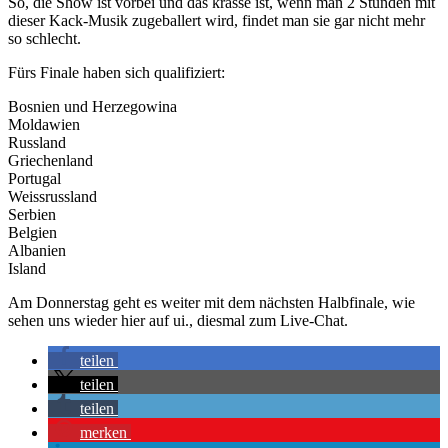
So, die Show ist vorbei und das krasse ist, wenn man 2 Stunden mit
dieser Kack-Musik zugeballert wird, findet man sie gar nicht mehr
so schlecht.
Fürs Finale haben sich qualifiziert:
Bosnien und Herzegowina
Moldawien
Russland
Griechenland
Portugal
Weissrussland
Serbien
Belgien
Albanien
Island
Am Donnerstag geht es weiter mit dem nächsten Halbfinale, wie
sehen uns wieder hier auf ui., diesmal zum Live-Chat.
teilen
teilen
teilen
merken