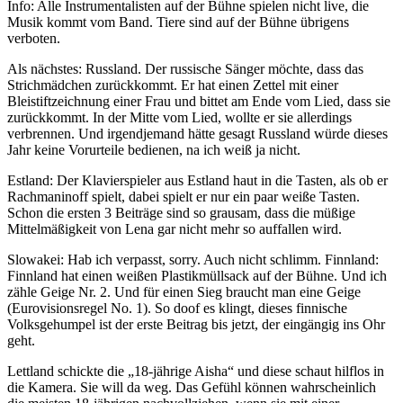
Info: Alle Instrumentalisten auf der Bühne spielen nicht live, die
Musik kommt vom Band. Tiere sind auf der Bühne übrigens
verboten.
Als nächstes: Russland. Der russische Sänger möchte, dass das
Strichmädchen zurückkommt. Er hat einen Zettel mit einer
Bleistiftzeichnung einer Frau und bittet am Ende vom Lied, dass sie
zurückkommt. In der Mitte vom Lied, wollte er sie allerdings
verbrennen. Und irgendjemand hätte gesagt Russland würde dieses
Jahr keine Vorurteile bedienen, na ich weiß ja nicht.
Estland: Der Klavierspieler aus Estland haut in die Tasten, als ob er
Rachmaninoff spielt, dabei spielt er nur ein paar weiße Tasten.
Schon die ersten 3 Beiträge sind so grausam, dass die müßige
Mittelmäßigkeit von Lena gar nicht mehr so auffallen wird.
Slowakei: Hab ich verpasst, sorry. Auch nicht schlimm. Finnland:
Finnland hat einen weißen Plastikmüllsack auf der Bühne. Und ich
zähle Geige Nr. 2. Und für einen Sieg braucht man eine Geige
(Eurovisionsregel No. 1). So doof es klingt, dieses finnische
Volksgehumpel ist der erste Beitrag bis jetzt, der eingängig ins Ohr
geht.
Lettland schickte die „18-jährige Aisha“ und diese schaut hilflos in
die Kamera. Sie will da weg. Das Gefühl können wahrscheinlich