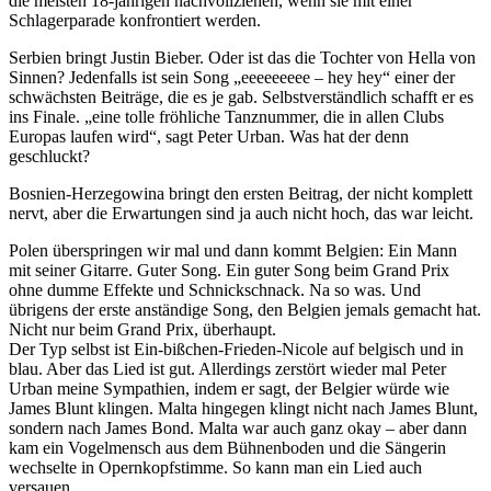
die meisten 18-jährigen nachvollziehen, wenn sie mit einer
Schlagerparade konfrontiert werden.
Serbien bringt Justin Bieber. Oder ist das die Tochter von Hella von
Sinnen? Jedenfalls ist sein Song „eeeeeeeee – hey hey“ einer der
schwächsten Beiträge, die es je gab. Selbstverständlich schafft er es
ins Finale. „eine tolle fröhliche Tanznummer, die in allen Clubs
Europas laufen wird“, sagt Peter Urban. Was hat der denn
geschluckt?
Bosnien-Herzegowina bringt den ersten Beitrag, der nicht komplett
nervt, aber die Erwartungen sind ja auch nicht hoch, das war leicht.
Polen überspringen wir mal und dann kommt Belgien: Ein Mann
mit seiner Gitarre. Guter Song. Ein guter Song beim Grand Prix
ohne dumme Effekte und Schnickschnack. Na so was. Und
übrigens der erste anständige Song, den Belgien jemals gemacht hat.
Nicht nur beim Grand Prix, überhaupt.
Der Typ selbst ist Ein-bißchen-Frieden-Nicole auf belgisch und in
blau. Aber das Lied ist gut. Allerdings zerstört wieder mal Peter
Urban meine Sympathien, indem er sagt, der Belgier würde wie
James Blunt klingen. Malta hingegen klingt nicht nach James Blunt,
sondern nach James Bond. Malta war auch ganz okay – aber dann
kam ein Vogelmensch aus dem Bühnenboden und die Sängerin
wechselte in Opernkopfstimme. So kann man ein Lied auch
versauen.