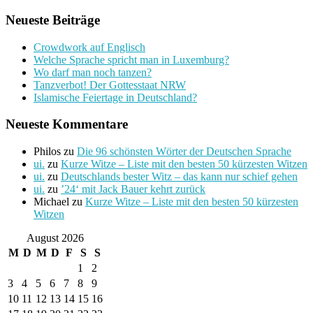
Neueste Beiträge
Crowdwork auf Englisch
Welche Sprache spricht man in Luxemburg?
Wo darf man noch tanzen?
Tanzverbot! Der Gottesstaat NRW
Islamische Feiertage in Deutschland?
Neueste Kommentare
Philos
zu
Die 96 schönsten Wörter der Deutschen Sprache
ui.
zu
Kurze Witze – Liste mit den besten 50 kürzesten Witzen
ui.
zu
Deutschlands bester Witz – das kann nur schief gehen
ui.
zu
’24‘ mit Jack Bauer kehrt zurück
Michael
zu
Kurze Witze – Liste mit den besten 50 kürzesten
Witzen
August 2026
M
D
M
D
F
S
S
1
2
3
4
5
6
7
8
9
10
11
12
13
14
15
16