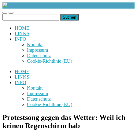
uiuiuiuiuiuiui.de
Toggle
Toggle
Suchen
mobile
search
nach:
menu
field
HOME
LINKS
INFO
Kontakt
Impressum
Datenschutz
Cookie-Richtlinie (EU)
HOME
LINKS
INFO
Kontakt
Impressum
Datenschutz
Cookie-Richtlinie (EU)
Protestsong gegen das Wetter: Weil ich
keinen Regenschirm hab