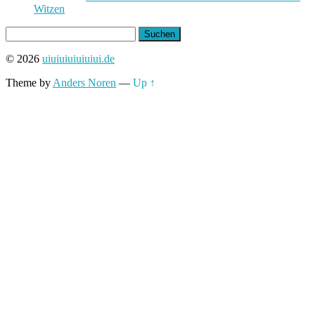
Witzen
Suchen
nach:
© 2026
uiuiuiuiuiuiui.de
Theme by
Anders Noren
—
Up ↑