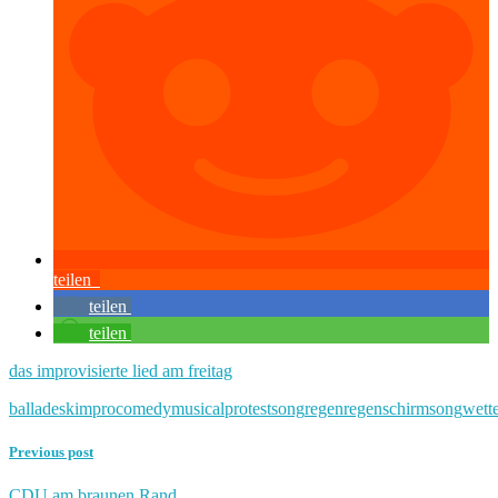
teilen
teilen
teilen
das improvisierte lied am freitag
balladesk
improcomedy
musical
protestsong
regen
regenschirm
song
wett
Previous post
CDU am braunen Rand