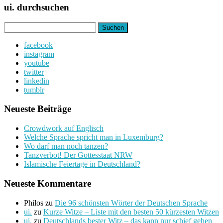
ui. durchsuchen
Suchen
nach:
facebook
instagram
youtube
twitter
linkedin
tumblr
Neueste Beiträge
Crowdwork auf Englisch
Welche Sprache spricht man in Luxemburg?
Wo darf man noch tanzen?
Tanzverbot! Der Gottesstaat NRW
Islamische Feiertage in Deutschland?
Neueste Kommentare
Philos
zu
Die 96 schönsten Wörter der Deutschen Sprache
ui.
zu
Kurze Witze – Liste mit den besten 50 kürzesten Witzen
ui.
zu
Deutschlands bester Witz – das kann nur schief gehen