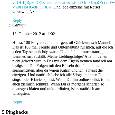
v=DULjRpkdDZI&feature=share&list=PLOrn31moOYrvPFw
VZdlTIoHGeiPKDsLw
. Und jede einzelne mit Rätsel
vorneweg 🙂
Reply
Carmen
13. Oktober 2012 at 11:02
Hurra, 100 Folgen Guten morgen, ui! Glückwunsch Manuel!
Das ist 100 mal Freude und Unterhaltung für mich, auf die ich
jeden Tag sehnsüchtig warte. Und ich bin immer traurig,
wenn es mal ausfällt. Meine Lieblingsfolge? Alle, in denen
nicht gekotzt wird :p Das mit dem Eigelb trennen fand ich am
lustigsten. Die Folgen mit den Rätseln drin fand ich am
spannendsten, aber da waren Katrin und ich ja meist die
einzigen. Und natürlich liebe ich alle Vlogs in denen Du
singst oder Klavier spielst. Wann Du ihn online stellst, ist mir
auch ziemlich schnurz. Wenn Du es morgens schaffst, so
unausgeschlafen und unkoordiniert, ist es natürlich am
witzigsten.
Reply
5 Pingbacks