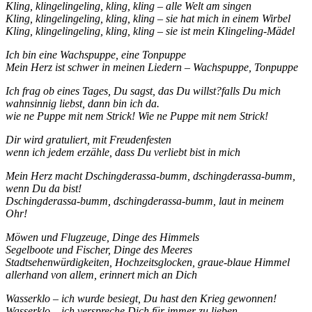
Kling, klingelingeling, kling, kling – alle Welt am singen
Kling, klingelingeling, kling, kling – sie hat mich in einem Wirbel
Kling, klingelingeling, kling, kling – sie ist mein Klingeling-Mädel
Ich bin eine Wachspuppe, eine Tonpuppe
Mein Herz ist schwer in meinen Liedern – Wachspuppe, Tonpuppe
Ich frag ob eines Tages, Du sagst, das Du willst?falls Du mich
wahnsinnig liebst, dann bin ich da.
wie ne Puppe mit nem Strick! Wie ne Puppe mit nem Strick!
Dir wird gratuliert, mit Freudenfesten
wenn ich jedem erzähle, dass Du verliebt bist in mich
Mein Herz macht Dschingderassa-bumm, dschingderassa-bumm,
wenn Du da bist!
Dschingderassa-bumm, dschingderassa-bumm, laut in meinem
Ohr!
Möwen und Flugzeuge, Dinge des Himmels
Segelboote und Fischer, Dinge des Meeres
Stadtsehenwürdigkeiten, Hochzeitsglocken, graue-blaue Himmel
allerhand von allem, erinnert mich an Dich
Wasserklo – ich wurde besiegt, Du hast den Krieg gewonnen!
Wasserklo – ich verspreche Dich für immer zu lieben