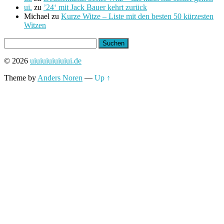
ui.
zu
’24‘ mit Jack Bauer kehrt zurück
Michael
zu
Kurze Witze – Liste mit den besten 50 kürzesten
Witzen
Suchen
nach:
© 2026
uiuiuiuiuiuiui.de
Theme by
Anders Noren
—
Up ↑