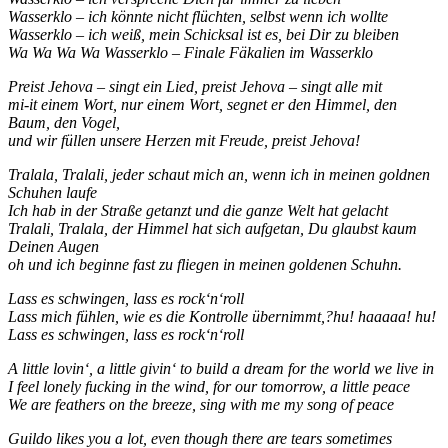
Wasserklo – ich könnte nicht flüchten, selbst wenn ich wollte
Wasserklo – ich weiß, mein Schicksal ist es, bei Dir zu bleiben
Wa Wa Wa Wa Wasserklo – Finale Fäkalien im Wasserklo
Preist Jehova – singt ein Lied, preist Jehova – singt alle mit
mi-it einem Wort, nur einem Wort, segnet er den Himmel, den
Baum, den Vogel,
und wir füllen unsere Herzen mit Freude, preist Jehova!
Tralala, Tralali, jeder schaut mich an, wenn ich in meinen goldnen
Schuhen laufe
Ich hab in der Straße getanzt und die ganze Welt hat gelacht
Tralali, Tralala, der Himmel hat sich aufgetan, Du glaubst kaum
Deinen Augen
oh und ich beginne fast zu fliegen in meinen goldenen Schuhn.
Lass es schwingen, lass es rock‘n‘roll
Lass mich fühlen, wie es die Kontrolle übernimmt,?hu! haaaaa! hu!
Lass es schwingen, lass es rock‘n‘roll
A little lovin‘, a little givin‘ to build a dream for the world we live in
I feel lonely fucking in the wind, for our tomorrow, a little peace
We are feathers on the breeze, sing with me my song of peace
Guildo likes you a lot, even though there are tears sometimes