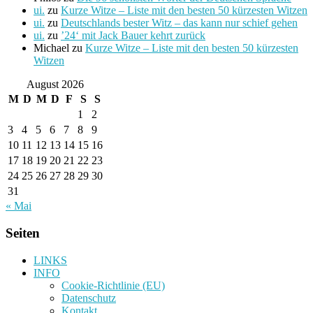
ui.
zu
Kurze Witze – Liste mit den besten 50 kürzesten Witzen
ui.
zu
Deutschlands bester Witz – das kann nur schief gehen
ui.
zu
’24‘ mit Jack Bauer kehrt zurück
Michael
zu
Kurze Witze – Liste mit den besten 50 kürzesten
Witzen
August 2026
M
D
M
D
F
S
S
1
2
3
4
5
6
7
8
9
10
11
12
13
14
15
16
17
18
19
20
21
22
23
24
25
26
27
28
29
30
31
« Mai
Seiten
LINKS
INFO
Cookie-Richtlinie (EU)
Datenschutz
Kontakt