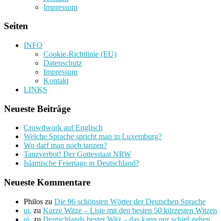
Impressum
Seiten
INFO
Cookie-Richtlinie (EU)
Datenschutz
Impressum
Kontakt
LINKS
Neueste Beiträge
Crowdwork auf Englisch
Welche Sprache spricht man in Luxemburg?
Wo darf man noch tanzen?
Tanzverbot! Der Gottesstaat NRW
Islamische Feiertage in Deutschland?
Neueste Kommentare
Philos
zu
Die 96 schönsten Wörter der Deutschen Sprache
ui.
zu
Kurze Witze – Liste mit den besten 50 kürzesten Witzen
ui.
zu
Deutschlands bester Witz – das kann nur schief gehen