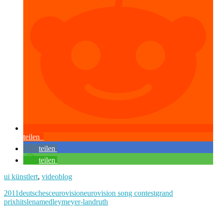
teilen
teilen
teilen
ui künstlert
,
videoblog
2011
deutsch
esc
eurovision
eurovision song contest
grand
prix
hits
lena
medley
meyer-landruth