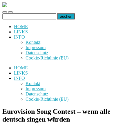
uiuiuiuiuiuiui.de
Toggle
Toggle
Suchen
mobile
search
nach:
menu
field
HOME
LINKS
INFO
Kontakt
Impressum
Datenschutz
Cookie-Richtlinie (EU)
HOME
LINKS
INFO
Kontakt
Impressum
Datenschutz
Cookie-Richtlinie (EU)
Eurovision Song Contest – wenn alle
deutsch singen würden