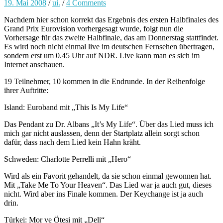
19. Mai 2008
/
ui.
/
4 Comments
Nachdem hier schon korrekt das Ergebnis des ersten Halbfinales des
Grand Prix Eurovision vorhergesagt wurde, folgt nun die
Vorhersage für das zweite Halbfinale, das am Donnerstag stattfindet.
Es wird noch nicht einmal live im deutschen Fernsehen übertragen,
sondern erst um 0.45 Uhr auf NDR. Live kann man es sich im
Internet anschauen.
19 Teilnehmer, 10 kommen in die Endrunde. In der Reihenfolge
ihrer Auftritte:
Island: Euroband mit „This Is My Life“
Das Pendant zu Dr. Albans „It’s My Life“. Über das Lied muss ich
mich gar nicht auslassen, denn der Startplatz allein sorgt schon
dafür, dass nach dem Lied kein Hahn kräht.
Schweden: Charlotte Perrelli mit „Hero“
Wird als ein Favorit gehandelt, da sie schon einmal gewonnen hat.
Mit „Take Me To Your Heaven“. Das Lied war ja auch gut, dieses
nicht. Wird aber ins Finale kommen. Der Keychange ist ja auch
drin.
Türkei: Mor ve Ötesi mit „Deli“