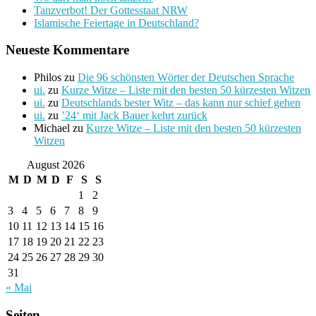
Tanzverbot! Der Gottesstaat NRW
Islamische Feiertage in Deutschland?
Neueste Kommentare
Philos
zu
Die 96 schönsten Wörter der Deutschen Sprache
ui.
zu
Kurze Witze – Liste mit den besten 50 kürzesten Witzen
ui.
zu
Deutschlands bester Witz – das kann nur schief gehen
ui.
zu
’24‘ mit Jack Bauer kehrt zurück
Michael
zu
Kurze Witze – Liste mit den besten 50 kürzesten
Witzen
August 2026
M
D
M
D
F
S
S
1
2
3
4
5
6
7
8
9
10
11
12
13
14
15
16
17
18
19
20
21
22
23
24
25
26
27
28
29
30
31
« Mai
Seiten