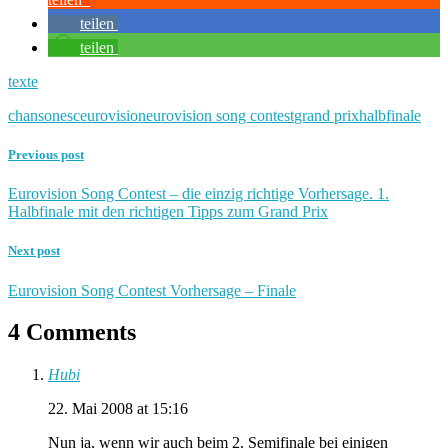
teilen
teilen
texte
chanson
esc
eurovision
eurovision song contest
grand prix
halbfinale
Previous post
Eurovision Song Contest – die einzig richtige Vorhersage. 1.
Halbfinale mit den richtigen Tipps zum Grand Prix
Next post
Eurovision Song Contest Vorhersage – Finale
4 Comments
Hubi
22. Mai 2008 at 15:16
Nun ja, wenn wir auch beim 2. Semifinale bei einigen