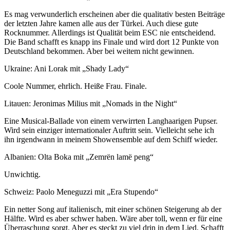
Es mag verwunderlich erscheinen aber die qualitativ besten Beiträge
der letzten Jahre kamen alle aus der Türkei. Auch diese gute
Rocknummer. Allerdings ist Qualität beim ESC nie entscheidend.
Die Band schafft es knapp ins Finale und wird dort 12 Punkte von
Deutschland bekommen. Aber bei weitem nicht gewinnen.
Ukraine: Ani Lorak mit „Shady Lady“
Coole Nummer, ehrlich. Heiße Frau. Finale.
Litauen: Jeronimas Milius mit „Nomads in the Night“
Eine Musical-Ballade von einem verwirrten Langhaarigen Pupser.
Wird sein einziger internationaler Auftritt sein. Vielleicht sehe ich
ihn irgendwann in meinem Showensemble auf dem Schiff wieder.
Albanien: Olta Boka mit „Zemrën lamë peng“
Unwichtig.
Schweiz: Paolo Meneguzzi mit „Era Stupendo“
Ein netter Song auf italienisch, mit einer schönen Steigerung ab der
Hälfte. Wird es aber schwer haben. Wäre aber toll, wenn er für eine
Überraschung sorgt. Aber es steckt zu viel drin in dem Lied. Schafft