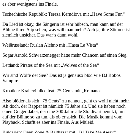
es aber wenigstens ins Finale.
Tschechische Republik: Tereza Kerndlova mit „Have Some Fun“
Da Lied ist okay, die Sängerin ist sehr hübsch, man kann auf der
Bühne ihren Slip sehen, was will man mehr? Ach ja, ihre Stimme ist
ziemlich unsicher. Das war’s dann wohl.
Weißrussland: Ruslan Alehno mit „Hasta La Vista“
Sogar Arnold Schwarzenegger hätte mehr Chancen auf einen Sieg.
Lettland: Pirates of the Sea mit „Wolves of the Sea“
Wir sind Wölfe der See? Das ist ja genauso blöd wie DJ Bobos
Vampire.
Kroatien: Kraljevi ulice feat. 75 Cents mit „Romanca“
Also blöder als sich „75 Cents“ zu nennen, geht es wohl nicht mehr.
Ah doch, der Rapper ist nämlich 75 Jahre alt. Und sie haben noch
einen Geiger dabei, der eine 300 Jahre alte Stradivari benutzt, um
auf der Bühne so zu tun, als ob er spielt. Die Musik kommt vom
Playback. Schafft es aber ins Finale. Aus Mitleid.
Bulgarien: Deep Zone & Balthazar mit „DJ Take Me Away“