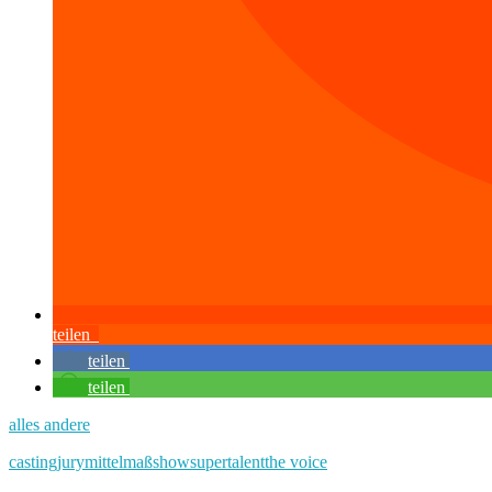
teilen
teilen
teilen
alles andere
casting
jury
mittelmaß
show
supertalent
the voice