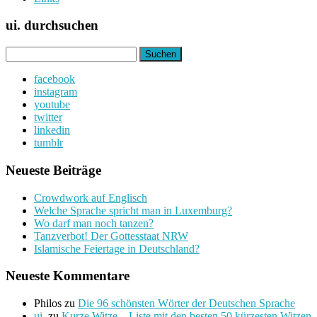
ui. durchsuchen
Suchen
nach:
facebook
instagram
youtube
twitter
linkedin
tumblr
Neueste Beiträge
Crowdwork auf Englisch
Welche Sprache spricht man in Luxemburg?
Wo darf man noch tanzen?
Tanzverbot! Der Gottesstaat NRW
Islamische Feiertage in Deutschland?
Neueste Kommentare
Philos
zu
Die 96 schönsten Wörter der Deutschen Sprache
ui.
zu
Kurze Witze – Liste mit den besten 50 kürzesten Witzen