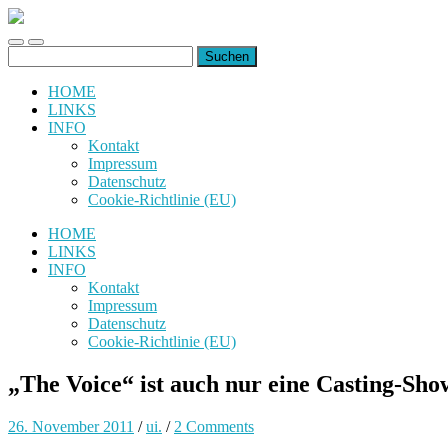
uiuiuiuiuiuiui.de
Toggle
Toggle
Suchen
mobile
search
nach:
menu
field
HOME
LINKS
INFO
Kontakt
Impressum
Datenschutz
Cookie-Richtlinie (EU)
HOME
LINKS
INFO
Kontakt
Impressum
Datenschutz
Cookie-Richtlinie (EU)
„The Voice“ ist auch nur eine Casting-Sho
26. November 2011
/
ui.
/
2 Comments