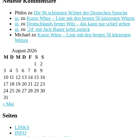
Neueste Kommentare
Philos
zu
Die 96 schönsten Wörter der Deutschen Sprache
ui.
zu
Kurze Witze – Liste mit den besten 50 kürzesten Witzen
ui.
zu
Deutschlands bester Witz – das kann nur schief gehen
ui.
zu
’24‘ mit Jack Bauer kehrt zurück
Michael
zu
Kurze Witze – Liste mit den besten 50 kürzesten
Witzen
August 2026
M
D
M
D
F
S
S
1
2
3
4
5
6
7
8
9
10
11
12
13
14
15
16
17
18
19
20
21
22
23
24
25
26
27
28
29
30
31
« Mai
Seiten
LINKS
INFO