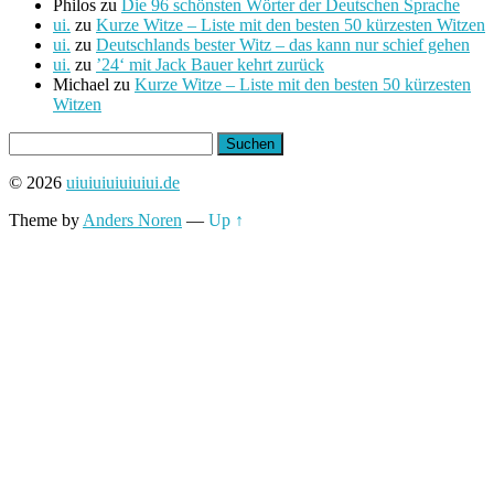
Philos
zu
Die 96 schönsten Wörter der Deutschen Sprache
ui.
zu
Kurze Witze – Liste mit den besten 50 kürzesten Witzen
ui.
zu
Deutschlands bester Witz – das kann nur schief gehen
ui.
zu
’24‘ mit Jack Bauer kehrt zurück
Michael
zu
Kurze Witze – Liste mit den besten 50 kürzesten
Witzen
Suchen
nach:
© 2026
uiuiuiuiuiuiui.de
Theme by
Anders Noren
—
Up ↑