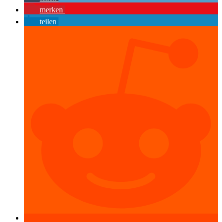
merken
teilen