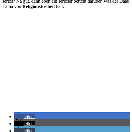
seriös? Na gut, dann eben ein seriöser bericht darüber, was der Dalai
Lama von
Religionsfreiheit
hält:
teilen
teilen
teilen