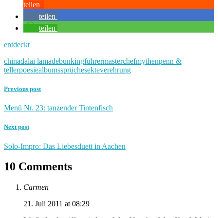
teilen
teilen
teilen
entdeckt
china
dalai lama
debunking
führer
masterchef
mythen
penn &
teller
poesiealbumssprüche
sekte
verehrung
Previous post
Menü Nr. 23: tanzender Tintenfisch
Next post
Solo-Impro: Das Liebesduett in Aachen
10 Comments
Carmen
21. Juli 2011 at 08:29