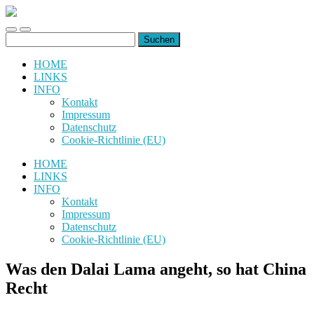
uiuiuiuiuiuiui.de
Toggle
Toggle
Suchen
mobile
search
nach:
menu
field
HOME
LINKS
INFO
Kontakt
Impressum
Datenschutz
Cookie-Richtlinie (EU)
HOME
LINKS
INFO
Kontakt
Impressum
Datenschutz
Cookie-Richtlinie (EU)
Was den Dalai Lama angeht, so hat China
Recht