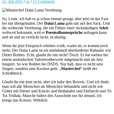
21. Juli 2011
/
ui.
/
11 Comments
So, Leute, ich hab es ja schon einmal gesagt, aber jetzt ist das Fass
bei mir übergelaufen. Der
Dalai Lama
geht mir auf den Sack. Und
die weltweite Verehrung, die ein Führer einer rückständigen
Sekte
weltweit bekommt, weil er
Poesiealbumssprüche
aufsagen kann
und ab und an verrückt lacht, ist abartig.
Wenn ihr jetzt Einspruch erheben wollt, wartet ab, es kommt noch
mehr. Der Dalai Lama ist ein intelektuell überforderter Rabauke wie
Dieter Bohlen. Echt. glaubt ihr mir nicht? Doch. Er hat soeben bei
einem australischen Talentwettbewerb mitgemacht und als Jury
fungiert. So wie Bohlen bei DSDS. Nur halt, dass es nicht ums
Singen, sondern ums Kochen geht. „
Masterchef
“ heißt der
Scheißdreck.
Glaubt ihr mir jetzt nicht, aber ich habe den Beweis. Und ich finde,
man soll alle Menschen als Menschen behandeln und nicht wie
Götter mit Diener und Knicks und Bethänden und Ehrfurcht und Tri
Tra Trullala. Manche halten den Ausschnitt nur für absurd, ich
kriege das Kotzen. Wirklich: