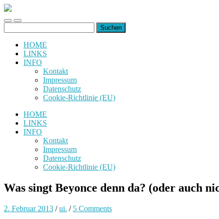
uiuiuiuiuiuiui.de
Toggle
Toggle
Suchen
mobile
search
nach:
menu
field
HOME
LINKS
INFO
Kontakt
Impressum
Datenschutz
Cookie-Richtlinie (EU)
HOME
LINKS
INFO
Kontakt
Impressum
Datenschutz
Cookie-Richtlinie (EU)
Was singt Beyonce denn da? (oder auch ni
2. Februar 2013
/
ui.
/
5 Comments