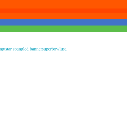
ingt
star spangled banner
superbowl
usa