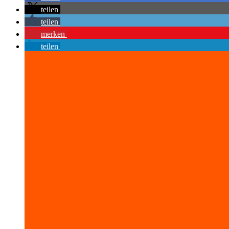
teilen
teilen
merken
teilen