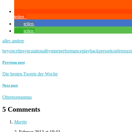
teilen
teilen
teilen
alles andere
beyonce
lipsync
nationalhymne
performance
playback
pressekonferenz
s
Previous post
Die besten Tweets der Woche
Next post
Ohrenorgasmus
5 Comments
Martin
2. Februar 2013 at 19:43