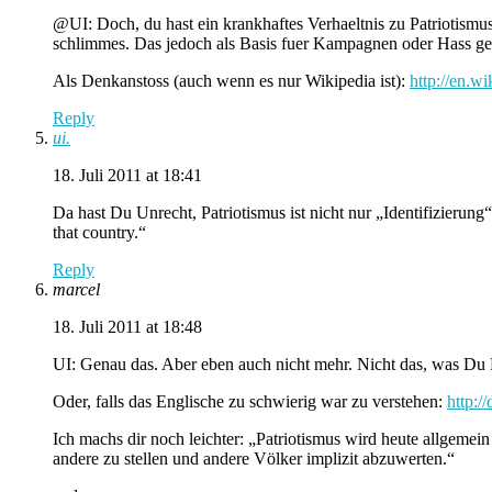
@UI: Doch, du hast ein krankhaftes Verhaeltnis zu Patriotismus
schlimmes. Das jedoch als Basis fuer Kampagnen oder Hass geg
Als Denkanstoss (auch wenn es nur Wikipedia ist):
http://en.wi
Reply
ui.
18. Juli 2011 at 18:41
Da hast Du Unrecht, Patriotismus ist nicht nur „Identifizierung
that country.“
Reply
marcel
18. Juli 2011 at 18:48
UI: Genau das. Aber eben auch nicht mehr. Nicht das, was Du Pa
Oder, falls das Englische zu schwierig war zu verstehen:
http:/
Ich machs dir noch leichter: „Patriotismus wird heute allgemei
andere zu stellen und andere Völker implizit abzuwerten.“