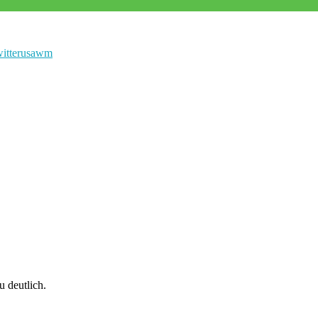
witter
usa
wm
 deutlich.