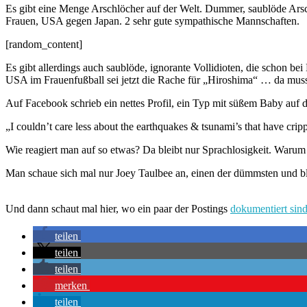
Es gibt eine Menge Arschlöcher auf der Welt. Dummer, saublöde Arsc
Frauen, USA gegen Japan. 2 sehr gute sympathische Mannschaften.
[random_content]
Es gibt allerdings auch saublöde, ignorante Vollidioten, die schon be
USA im Frauenfußball sei jetzt die Rache für „Hiroshima“ … da mus
Auf Facebook schrieb ein nettes Profil, ein Typ mit süßem Baby auf 
„I couldn’t care less about the earthquakes & tsunami’s that have cr
Wie reagiert man auf so etwas? Da bleibt nur Sprachlosigkeit. War
Man schaue sich mal nur Joey Taulbee an, einen der dümmsten und b
Und dann schaut mal hier, wo ein paar der Postings
dokumentiert sin
teilen
teilen
teilen
merken
teilen