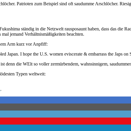
hlöcher. Patrioten zum Beispiel sind oft saudumme Arschlöcher. Riesi
i Fukushima ständig in die Netzwelt rausposaunt haben, dass das die Ra
s mal jemand Verhältnismäßigkeiten beachten.
dem Arm kurz vor Anpfiff:
ippled Japan. I hope the U.S. women eviscerate & embarrass the Japs o
um ist denn die WElt so voller zermürbendem, wahnsinnigem, saudumme
lödesten Typen weltweit:
d
.