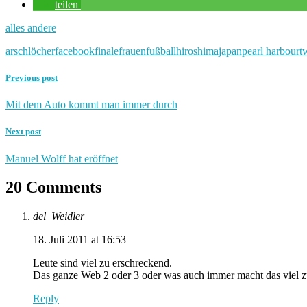
teilen
alles andere
arschlöcher
facebook
finale
frauenfußball
hiroshima
japan
pearl harbour
t
Previous post
Mit dem Auto kommt man immer durch
Next post
Manuel Wolff hat eröffnet
20 Comments
del_Weidler
18. Juli 2011 at 16:53
Leute sind viel zu erschreckend.
Das ganze Web 2 oder 3 oder was auch immer macht das viel zu
Reply