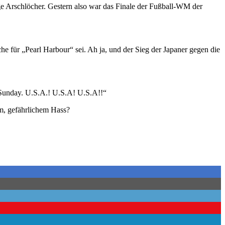
ge Arschlöcher. Gestern also war das Finale der Fußball-WM der
che für „Pearl Harbour“ sei. Ah ja, und der Sieg der Japaner gegen die
n Sunday. U.S.A.! U.S.A! U.S.A!!“
m, gefährlichem Hass?