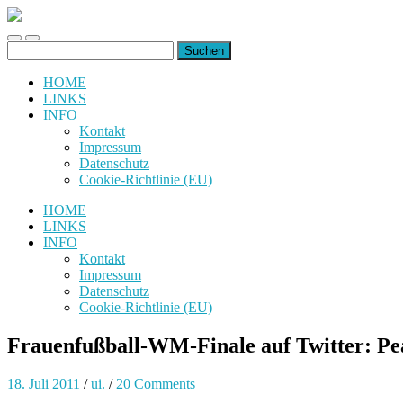
uiuiuiuiuiuiui.de
Toggle
Toggle
Suchen
mobile
search
nach:
menu
field
HOME
LINKS
INFO
Kontakt
Impressum
Datenschutz
Cookie-Richtlinie (EU)
HOME
LINKS
INFO
Kontakt
Impressum
Datenschutz
Cookie-Richtlinie (EU)
Frauenfußball-WM-Finale auf Twitter: Pe
18. Juli 2011
/
ui.
/
20 Comments