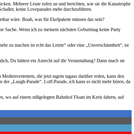
ken. Mehrere Leute rufen an und berichten, wie sie die Katastrophe
 Schaller, keine Loveparades mehr durchzuführen.
retbar wäre. Boah, was für Ekelpakete müssen das sein?
seine Sache. Wenn ich zu meinem nächsten Geburtstag keine Party
mehr zu machen ist echt das Letzte“ oder eine „Unverschämtheit“, ist
lich, Du hättest ein Anrecht auf die Veranstaltung? Dann mach sie
n Medienvertretern, die jetzt tagein tagaus darüber reden, kann den
on der „Laugh-Parade“. Loff-Parade, ich kann es nicht mehr hören, da
en, wo auf einem stillgelegten Bahnhof Floats im Kreis fahren, auf