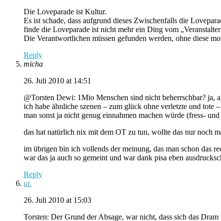
Die Loveparade ist Kultur.
Es ist schade, dass aufgrund dieses Zwischenfalls die Lovepara
finde die Loveparade ist nicht mehr ein Ding vom „Veranstalte
Die Verantwortlichen müssen gefunden werden, ohne diese m
Reply
micha
26. Juli 2010 at 14:51
@Torsten Dewi: 1Mio Menschen sind nicht beherrschbar? ja, a
ich habe ähnliche szenen – zum glück ohne verletzte und tote 
man sonst ja nicht genug einnahmen machen würde (fress- und s
das hat natürlich nix mit dem OT zu tun, wollte das nur noch m
im übrigen bin ich vollends der meinung, das man schon das rech
war das ja auch so gemeint und war dank pisa eben ausdrucks
Reply
ui.
26. Juli 2010 at 15:03
Torsten: Der Grund der Absage, war nicht, dass sich das Dram 