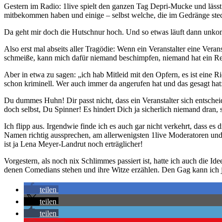
Gestern im Radio: 1live spielt den ganzen Tag Depri-Mucke und läss
mitbekommen haben und einige – selbst welche, die im Gedränge steck
Da geht mir doch die Hutschnur hoch. Und so etwas läuft dann unkomm
Also erst mal abseits aller Tragödie: Wenn ein Veranstalter eine Ver
schmeiße, kann mich dafür niemand beschimpfen, niemand hat ein Re
Aber in etwa zu sagen: „ich hab Mitleid mit den Opfern, es ist eine R
schon kriminell. Wer auch immer da angerufen hat und das gesagt hat
Du dummes Huhn! Dir passt nicht, dass ein Veranstalter sich entschei
doch selbst, Du Spinner! Es hindert Dich ja sicherlich niemand dran, s
Ich flipp aus. Irgendwie finde ich es auch gar nicht verkehrt, dass es
Namen richtig aussprechen, am allerwenigsten 1live Moderatoren und 
ist ja Lena Meyer-Landrut noch erträglicher!
Vorgestern, als noch nix Schlimmes passiert ist, hatte ich auch die I
denen Comedians stehen und ihre Witze erzählen. Den Gag kann ich j
teilen
teilen
teilen