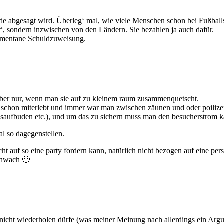
de abgesagt wird. Überleg‘ mal, wie viele Menschen schon bei Fußballs
r“, sondern inzwischen von den Ländern. Sie bezahlen ja auch dafür.
omentane Schuldzuweisung.
ber nur, wenn man sie auf zu kleinem raum zusammenquetscht.
– schon miterlebt und immer war man zwischen zäunen und oder poilizei
aufbuden etc.), und um das zu sichern muss man den besucherstrom kana
al so dagegenstellen.
t auf so eine party fordern kann, natürlich nicht bezogen auf eine pers
chwach 🙂
nicht wiederholen dürfe (was meiner Meinung nach allerdings ein Argum