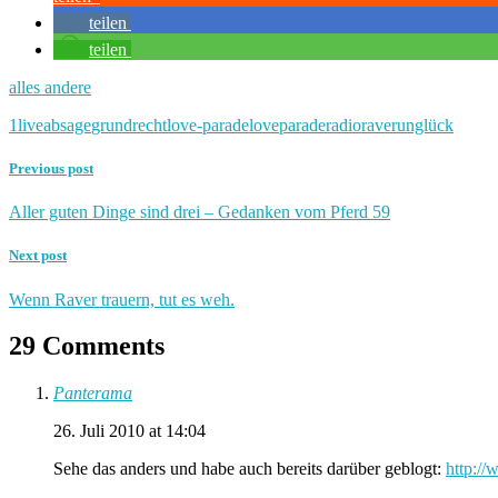
teilen
teilen
alles andere
1live
absage
grundrecht
love-parade
loveparade
radio
raver
unglück
Previous post
Aller guten Dinge sind drei – Gedanken vom Pferd 59
Next post
Wenn Raver trauern, tut es weh.
29 Comments
Panterama
26. Juli 2010 at 14:04
Sehe das anders und habe auch bereits darüber geblogt:
http://