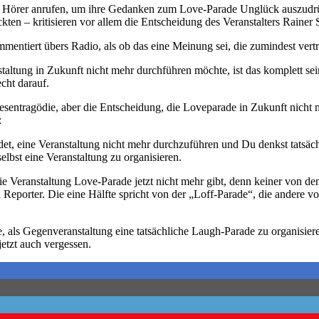
t Hörer anrufen, um ihre Gedanken zum Love-Parade Unglück auszudrüc
ten – kritisieren vor allem die Entscheidung des Veranstalters Rainer
entiert übers Radio, als ob das eine Meinung sei, die zumindest vert
anstaltung in Zukunft nicht mehr durchführen möchte, ist das komplett 
cht darauf.
iesentragödie, aber die Entscheidung, die Loveparade in Zukunft nicht 
:
det, eine Veranstaltung nicht mehr durchzuführen und Du denkst tatsäch
elbst eine Veranstaltung zu organisieren.
 die Veranstaltung Love-Parade jetzt nicht mehr gibt, denn keiner von de
Reporter. Die eine Hälfte spricht von der „Loff-Parade“, die andere v
dee, als Gegenveranstaltung eine tatsächliche Laugh-Parade zu organisier
etzt auch vergessen.