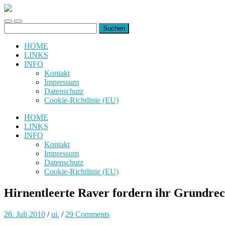
uiuiuiuiuiuiui.de
Toggle
Toggle
Suchen
mobile
search
nach:
menu
field
HOME
LINKS
INFO
Kontakt
Impressum
Datenschutz
Cookie-Richtlinie (EU)
HOME
LINKS
INFO
Kontakt
Impressum
Datenschutz
Cookie-Richtlinie (EU)
Hirnentleerte Raver fordern ihr Grundrec
26. Juli 2010
/
ui.
/
29 Comments